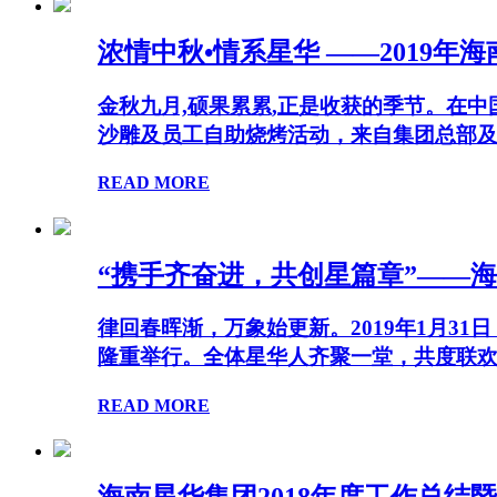
浓情中秋•情系星华 ——2019
金秋九月,硕果累累,正是收获的季节。在中国
沙雕及员工自助烧烤活动，来自集团总部及各分
READ MORE
“携手齐奋进，共创星篇章”——海
律回春晖渐，万象始更新。2019年1月3
隆重举行。全体星华人齐聚一堂，共度联欢。
READ MORE
海南星华集团2018年度工作总结