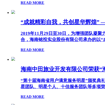
READ MORE
“成就精彩自我，共创星华辉煌” 
2019年11月29日至30日，为增强团
合，海南铭投实业股份有限公司承办的以“成
READ MORE
海南中田旅业开发有限公司荣获“
“第十届海南省用户满意服务明星”颁奖典
星团队、明星个人、十佳服务团队等多项荣誉
READ MORE