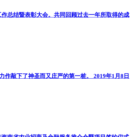
年度工作总结暨表彰大会。共同回顾过去一年所取得的成
作敲下了神圣而又庄严的第一桩。 2019年1月8日