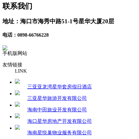
联系我们
地址：海口市海秀中路51-1号星华大厦20层
电话：0898-66766228
手机版网站
友情链接
LINK
三亚亚龙湾星华套房假日酒店
三亚星华旅游开发有限公司
海南中田旅业开发有限公司
海口星华房地产开发有限公司
海南星悦巢物业服务有限公司