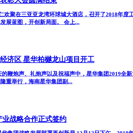
体同仁欢聚在三亚亚龙湾环球城大酒店，召开了2018
展蓝图，开创新局面。 会上...
经济区 星华柏樾龙山项目开工
的鞭炮声、礼炮声以及祝福声中，星华集团2019全新力
重举行，海南星华集团副...
产业战略合作正式签约