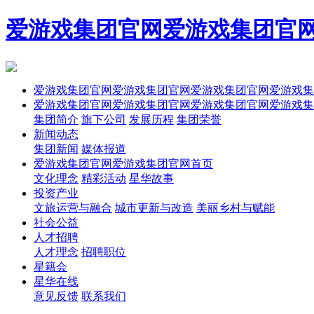
爱游戏集团官网爱游戏集团官
爱游戏集团官网爱游戏集团官网爱游戏集团官网爱游戏集团
爱游戏集团官网爱游戏集团官网爱游戏集团官网爱游戏集团
集团简介
旗下公司
发展历程
集团荣誉
新闻动态
集团新闻
媒体报道
爱游戏集团官网爱游戏集团官网首页
文化理念
精彩活动
星华故事
投资产业
文旅运营与融合
城市更新与改造
美丽乡村与赋能
社会公益
人才招聘
人才理念
招聘职位
星籍会
星华在线
意见反馈
联系我们