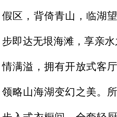
假区，背倚青山，临湖
步即达无垠海滩，享亲水
情满溢，拥有开放式客
领略山海湖变幻之美。