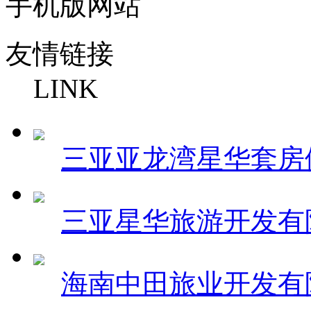
手机版网站
友情链接
LINK
三亚亚龙湾星华套房
三亚星华旅游开发有
海南中田旅业开发有