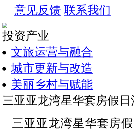
意见反馈
联系我们
投资产业
文旅运营与融合
城市更新与改造
美丽乡村与赋能
三亚亚龙湾星华套房假日
三亚亚龙湾星华套房假