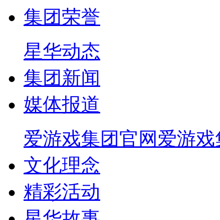
集团荣誉
星华动态
集团新闻
媒体报道
爱游戏集团官网爱游戏
文化理念
精彩活动
星华故事