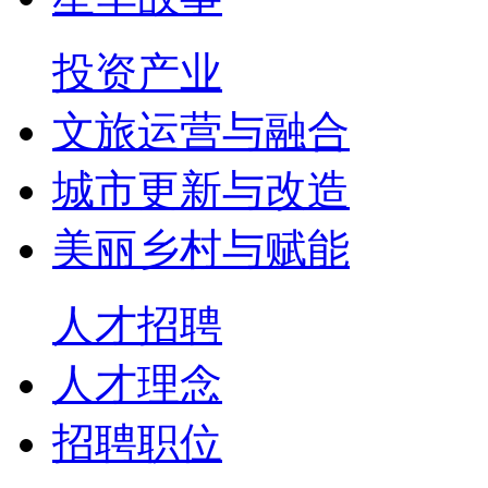
投资产业
文旅运营与融合
城市更新与改造
美丽乡村与赋能
人才招聘
人才理念
招聘职位