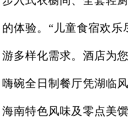
步入式衣橱间、全套轻
的体验。“儿童食宿欢乐
游多样化需求。酒店为
嗨碗全日制餐厅凭湖临
海南特色风味及零点美