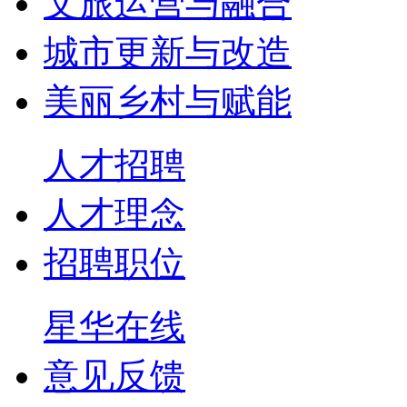
文旅运营与融合
城市更新与改造
美丽乡村与赋能
人才招聘
人才理念
招聘职位
星华在线
意见反馈