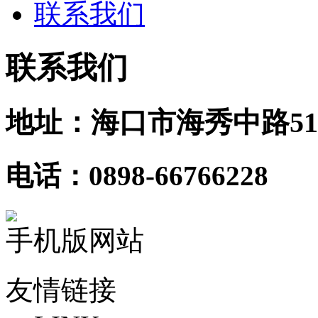
联系我们
联系我们
地址：海口市海秀中路51
电话：0898-66766228
手机版网站
友情链接