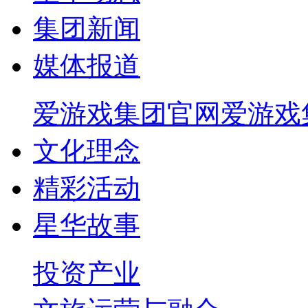
集团新闻
媒体报道
爱游戏集团官网爱游戏
文化理念
精彩活动
星华故事
投资产业