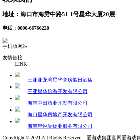
地址：海口市海秀中路51-1号星华大厦20层
电话：0898-66766228
手机版网站
友情链接
LINK
三亚亚龙湾星华套房假日酒店
三亚星华旅游开发有限公司
海南中田旅业开发有限公司
海口星华房地产开发有限公司
海南星悦巢物业服务有限公司
CopyRight © 2021 All Rights Reserved 爱