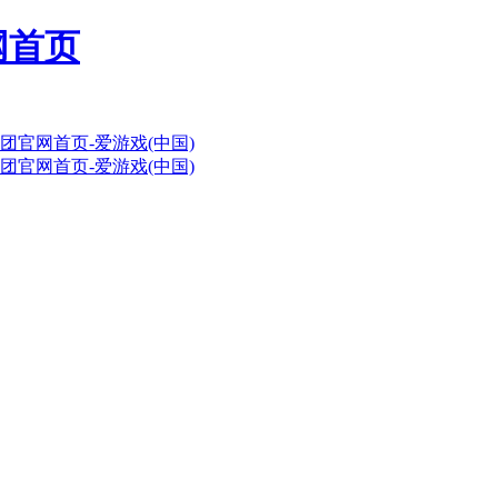
网首页
官网首页-爱游戏(中国)
官网首页-爱游戏(中国)