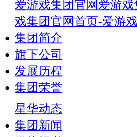
爱游戏集团官网爱游戏
戏集团官网首页-爱游戏
集团简介
旗下公司
发展历程
集团荣誉
星华动态
集团新闻