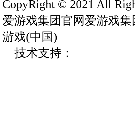
CopyRight © 2021 All
爱游戏集团官网爱游戏集
游戏(中国)
技术支持：