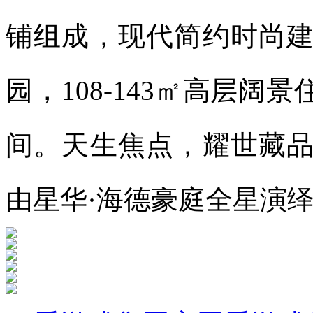
铺组成，现代简约时尚
园，108-143㎡高层阔景
间。天生焦点，耀世藏
由星华·海德豪庭全星演