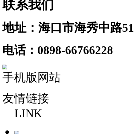
联系我们
地址：海口市海秀中路51
电话：0898-66766228
手机版网站
友情链接
LINK