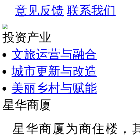
意见反馈
联系我们
投资产业
文旅运营与融合
城市更新与改造
美丽乡村与赋能
星华商厦
星华商厦为商住楼，