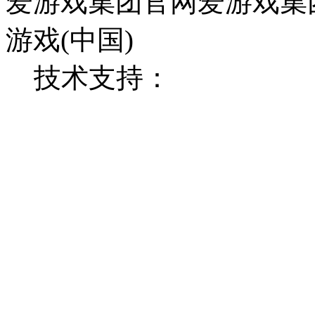
爱游戏集团官网爱游戏集
游戏(中国)
技术支持：