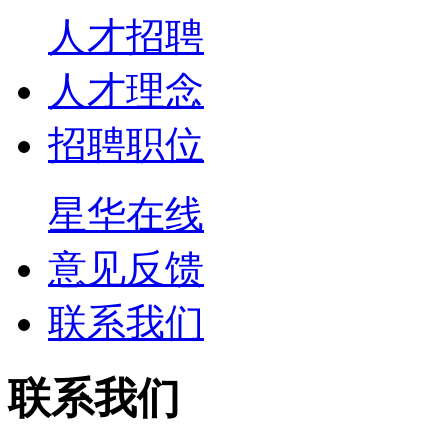
人才招聘
人才理念
招聘职位
星华在线
意见反馈
联系我们
联系我们