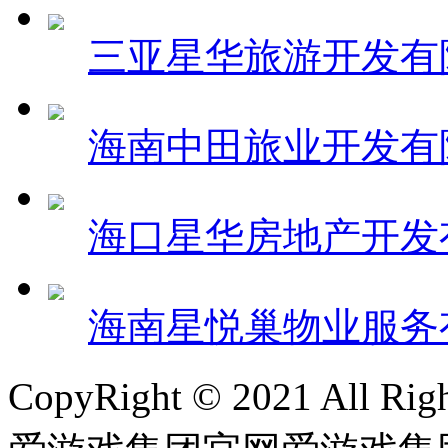
三亚星华旅游开发有
海南中田旅业开发有
海口星华房地产开发
海南星悦巢物业服务
CopyRight © 2021 All